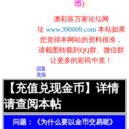
币）
澳彩富万家论坛网
址
www.390009.com
本站如果
您觉得本网站的资料很准，
请截图转载到QQ群、微信群
让更多的彩民中奖！
回复
举报
【充值兑现金币】详情
请查阅本帖
问题：《为什么要以金币交易呢》