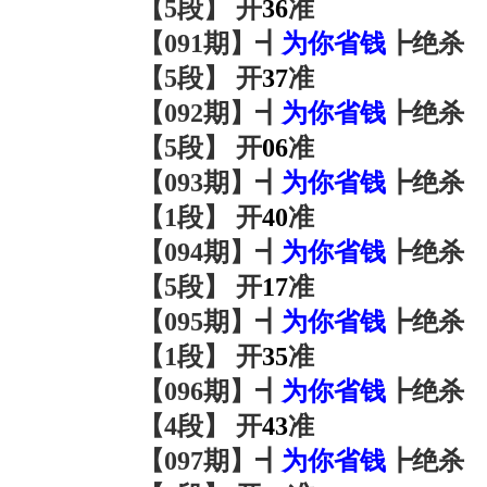
【5
段
】 开
36
准
【091期】┫
为你省钱
┣绝杀
【5
段
】 开
37
准
【092期】┫
为你省钱
┣绝杀
【5
段
】 开
06
准
【093期】┫
为你省钱
┣绝杀
【1
段
】 开
40
准
【094期】┫
为你省钱
┣绝杀
【5
段
】 开
17
准
【095期】┫
为你省钱
┣绝杀
【1
段
】 开
35
准
【096期】┫
为你省钱
┣绝杀
【4
段
】 开
43
准
【097期】┫
为你省钱
┣绝杀