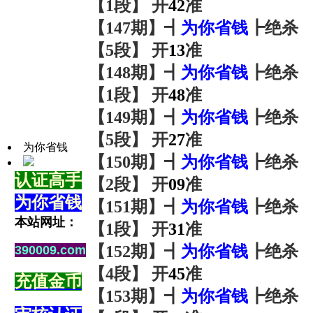
【1
段
】 开
42
准
【147期】┫
为你省钱
┣绝杀
【5
段
】 开
13
准
【148期】┫
为你省钱
┣绝杀
【1
段
】 开
48
准
【149期】┫
为你省钱
┣绝杀
【5
段
】 开
27
准
为你省钱
【150期】┫
为你省钱
┣绝杀
认证高手
【2
段
】 开
09
准
为你省钱
【151期】┫
为你省钱
┣绝杀
本站网址：
【1
段
】 开
31
准
【152期】┫
为你省钱
┣绝杀
390009.com
【4
段
】 开
45
准
充值金币
【153期】┫
为你省钱
┣绝杀