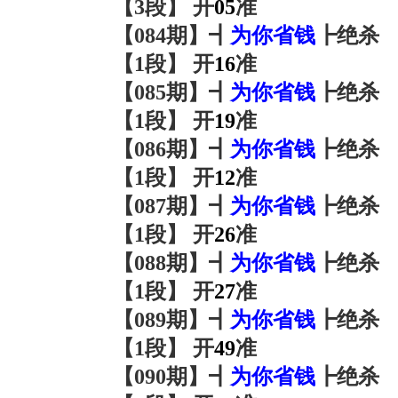
【3
段
】 开
05
准
【084期】┫
为你省钱
┣绝杀
【1
段
】 开
16
准
【085期】┫
为你省钱
┣绝杀
【1
段
】 开
19
准
【086期】┫
为你省钱
┣绝杀
【1
段
】 开
12
准
【087期】┫
为你省钱
┣绝杀
【1
段
】 开
26
准
【088期】┫
为你省钱
┣绝杀
【1
段
】 开
27
准
【089期】┫
为你省钱
┣绝杀
【1
段
】 开
49
准
【090期】┫
为你省钱
┣绝杀