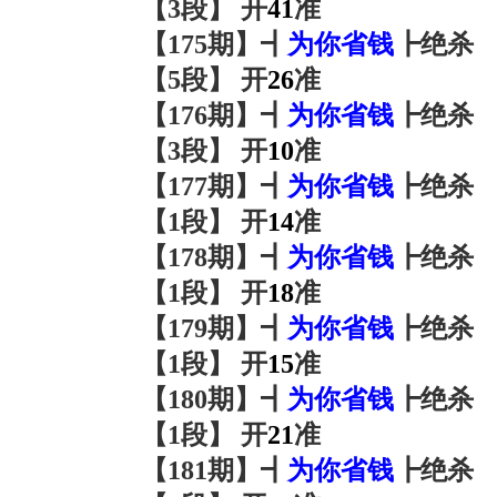
【3
段
】 开
41
准
【175期】┫
为你省钱
┣绝杀
【5
段
】 开
26
准
【176期】┫
为你省钱
┣绝杀
【3
段
】 开
10
准
【177期】┫
为你省钱
┣绝杀
【1
段
】 开
14
准
【178期】┫
为你省钱
┣绝杀
【1
段
】 开
18
准
【179期】┫
为你省钱
┣绝杀
【1
段
】 开
15
准
【180期】┫
为你省钱
┣绝杀
【1
段
】 开
21
准
【181期】┫
为你省钱
┣绝杀