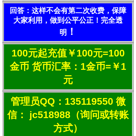
回答：这样不会有第二次收费，保障
大家利用，做到公平公正！完全透
！
明
100元起充值￥100元=100
金币 货币汇率：1金币=￥1
元
管理员QQ：135119550 微
信： jc518988（询问或转账
方式）