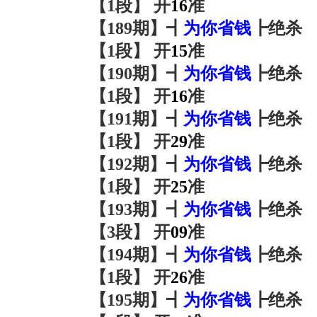
【1
段
】 开
16
准
【189期】┫
为你省钱
┣绝杀
【1
段
】 开
15
准
【190期】┫
为你省钱
┣绝杀
【1
段
】 开
16
准
【191期】┫
为你省钱
┣绝杀
【1
段
】 开
29
准
【192期】┫
为你省钱
┣绝杀
【1
段
】 开
25
准
【193期】┫
为你省钱
┣绝杀
【3
段
】 开
09
准
【194期】┫
为你省钱
┣绝杀
【1
段
】 开
26
准
【195期】┫
为你省钱
┣绝杀