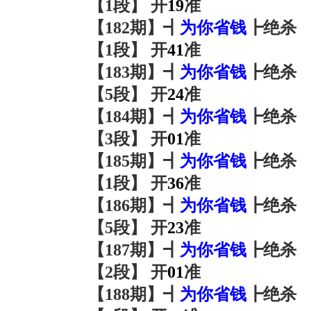
【1
段
】 开
19
准
【182期】┫
为你省钱
┣绝杀
【1
段
】 开
41
准
【183期】┫
为你省钱
┣绝杀
【5
段
】 开
24
准
【184期】┫
为你省钱
┣绝杀
【3
段
】 开
01
准
【185期】┫
为你省钱
┣绝杀
【1
段
】 开
36
准
【186期】┫
为你省钱
┣绝杀
【5
段
】 开
23
准
【187期】┫
为你省钱
┣绝杀
【2
段
】 开
01
准
【188期】┫
为你省钱
┣绝杀