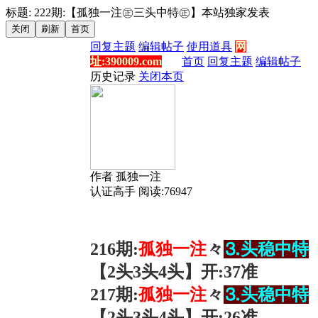
标题: 222期:【孤独一注㊣三头中特㊣】本站独家发表
回复主题
编辑帖子
使用道具
网
址:390009.com
首页
回复主题
编辑帖子
历史记录
关闭本页
作者
孤独一注
认证高手
阅读:76947
216
期:
孤独一
注
々
⒊头稳中特
【2
头3头4头
】开
:
37准
217
期:
孤独一
注
々
⒊头稳中特
【2
头3头4头
】开
:
26准