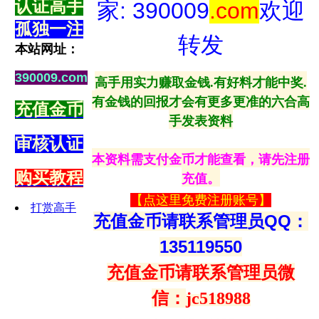
认证高手
家: 390009
.com
欢迎
孤独一注
转发
本站网址：
390009.com
高手用实力赚取金钱.有好料才能中奖.
有金钱的回报才会有更多更准的六合高
充值金币
手发表资料
审核认证
本资料需支付金币才能查看，请先注册
购买教程
充值。
【
点这里免费注册账号
】
打赏高手
充值金币请联系管理员QQ：
135119550
充值金币请联系管理员微
信：
jc518988