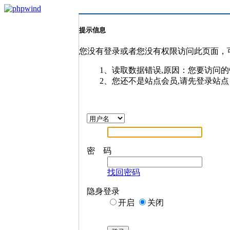
提示信息
您没有登录或者您没有权限访问此页面，
1、读取数据错误,原因：您要访问的
2、您还不是站点会员,请先登录站点
密 码
找回密码
隐身登录
开启
关闭