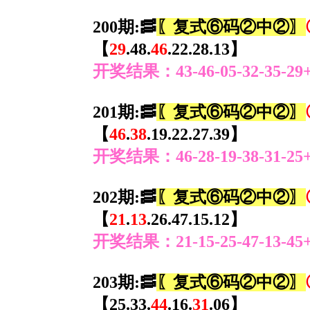
200期:🥓
〖复式⑥码②中②〗
【
29
.48.
46
.22.28.13】
开奖结果：43-46-05-32-35-29
201期:🥓
〖复式⑥码②中②〗
【
46
.
38
.19.22.27.39】
开奖结果：46-28-19-38-31-25
202期:🥓
〖复式⑥码②中②〗
【
21
.
13
.26.47.15.12】
开奖结果：21-15-25-47-13-45
203期:🥓
〖复式⑥码②中②〗
【25.33.
44
.16.
31
.06】