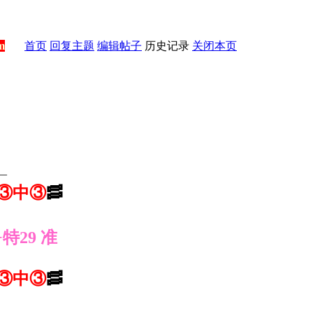
m
首页
回复主题
编辑帖子
历史记录
关闭本页
—
③中③
🥓
+特29 准
③中③
🥓