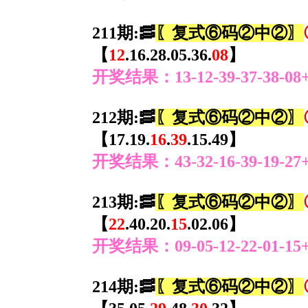
211期:🥓
〖复式⑥码②中②〗
【
12
.16.28.05.36.
08
】
开奖结果：13-12-39-37-38-08
212期:🥓
〖复式⑥码②中②〗
【17.19.
16
.
39
.15.49】
开奖结果：43-32-16-39-19-27
213期:🥓
〖复式⑥码②中②〗
【
22
.40.20.
15
.02.06】
开奖结果：09-05-12-22-01-15
214期:🥓
〖复式⑥码②中②〗