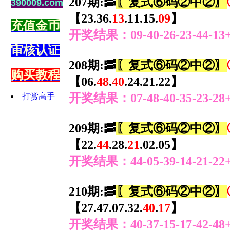
207期:🥓
〖复式⑥码②中②〗
390009.com
【23.36.
13
.11.15.
09
】
充值金币
开奖结果：09-40-26-23-44-13
审核认证
208期:🥓
〖复式⑥码②中②〗
购买教程
【06.
48
.
40
.24.21.22】
开奖结果：07-48-40-35-23-28
打赏高手
209期:🥓
〖复式⑥码②中②〗
【22.
44
.28.
21
.02.05】
开奖结果：44-05-39-14-21-22
210期:🥓
〖复式⑥码②中②〗
【27.47.07.32.
40
.
17
】
开奖结果：40-37-15-17-42-48