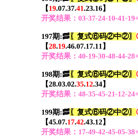
【
19
.07.37.
41
.23.16】
开奖结果：03-37-24-10-41-19
197期:🥓
〖复式⑥码②中②〗
【
28
.
19
.46.07.17.11】
开奖结果：40-19-30-48-44-28
198期:🥓
〖复式⑥码②中②〗
【28.03.02.
35
.
12
.34】
开奖结果：48-35-45-21-12-24
199期:🥓
〖复式⑥码②中②〗
【45.07.
17
.
42
.43.12】
开奖结果：17-49-42-45-05-38