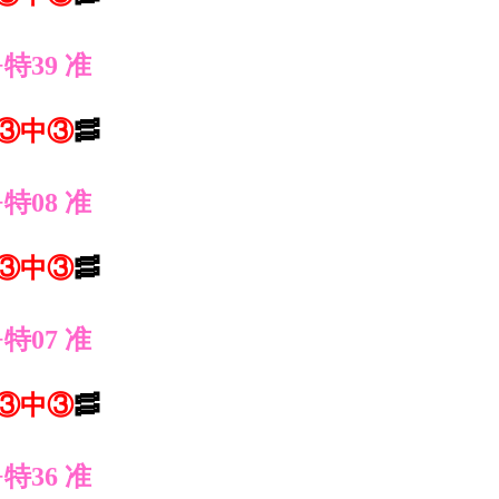
+特39 准
③中③
🥓
+特08 准
③中③
🥓
+特07 准
③中③
🥓
+特36 准