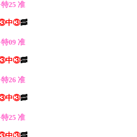
+特25 准
③中③
🥓
+特09 准
③中③
🥓
+特26 准
③中③
🥓
+特25 准
③中③
🥓