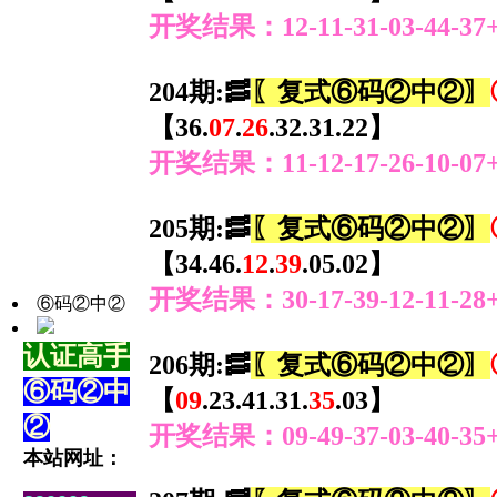
开奖结果：12-11-31-03-44-37
204期:🥓
〖复式⑥码②中②〗
【36.
07
.
26
.32.31.22】
开奖结果：11-12-17-26-10-07
205期:🥓
〖复式⑥码②中②〗
【34.46.
12
.
39
.05.02】
开奖结果：30-17-39-12-11-28
⑥码②中②
认证高手
206期:🥓
〖复式⑥码②中②〗
⑥码②中
【
09
.23.41.31.
35
.03】
②
开奖结果：09-49-37-03-40-35
本站网址：