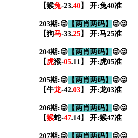
【猴
兔
-23.
40
】 开:兔40准
203期:😜
【两肖两码】
😜
😜
【狗
马
-33.
25
】 开:马25准
204期:😜
【两肖两码】
😜
😜
【
虎
猴-
05
.11】 开:虎05准
205期:😜
【两肖两码】
😜
😜
【牛
龙
-42.
03
】 开:龙03准
206期:😜
【两肖两码】
😜
😜
【
猴
蛇-
47
.14】 开:猴47准
207期:😜
【两肖两码】
😜
😜