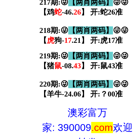
217期:😜
【两肖两码】
😜
😜
【鸡
蛇
-46.
26
】 开:蛇26准
218期:😜
【两肖两码】
😜
😜
【
虎
狗-
17
.21】 开:虎17
准
219期:😜
【两肖两码】
😜
😜
【猪
鼠
-08.
43
】 开:鼠43准
220期:😜
【两肖两码】
😜
😜
【羊牛-24.06】 开:？00准
澳彩富万
家: 390009
.com
欢迎