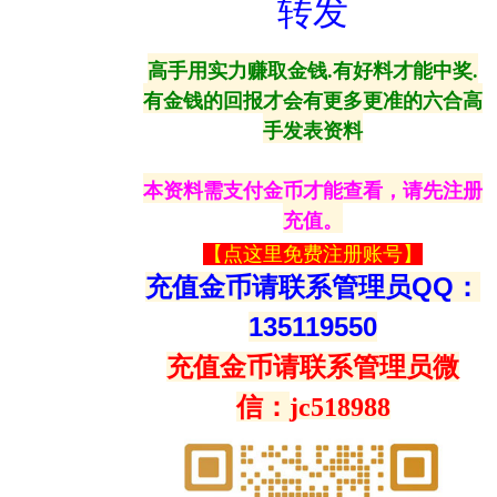
转发
高手用实力赚取金钱.有好料才能中奖.
有金钱的回报才会有更多更准的六合高
手发表资料
本资料需支付金币才能查看，请先注册
充值。
【
点这里免费注册账号
】
充值金币请联系管理员QQ：
135119550
充值金币请联系管理员微
信：
jc518988